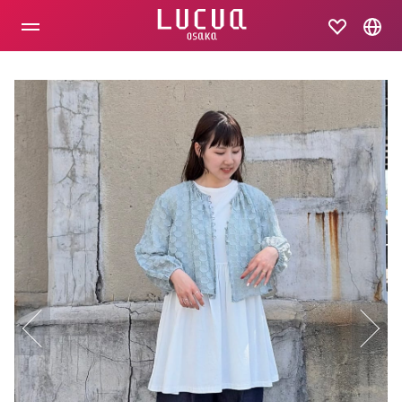
コ
ン
テ
ン
ツ
へ
ス
キ
ッ
プ