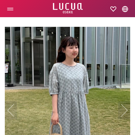
コ
ン
テ
ン
ツ
へ
ス
キ
ッ
プ