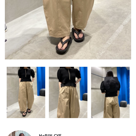
HeRIN.CYE