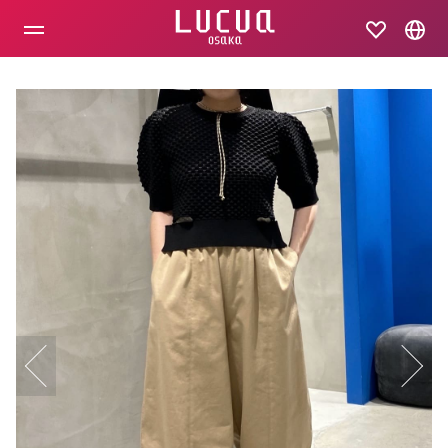
コ
ン
テ
ン
ツ
へ
ス
キ
ッ
プ