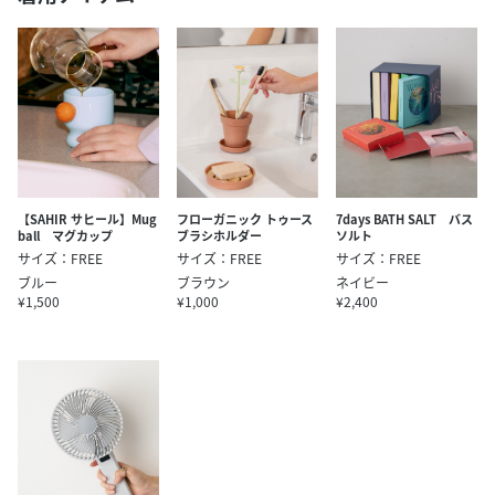
【SAHIR サヒール】Mug
フローガニック トゥース
7days BATH SALT バス
ball マグカップ
ブラシホルダー
ソルト
サイズ：FREE
サイズ：FREE
サイズ：FREE
ブルー
ブラウン
ネイビー
¥1,500
¥1,000
¥2,400