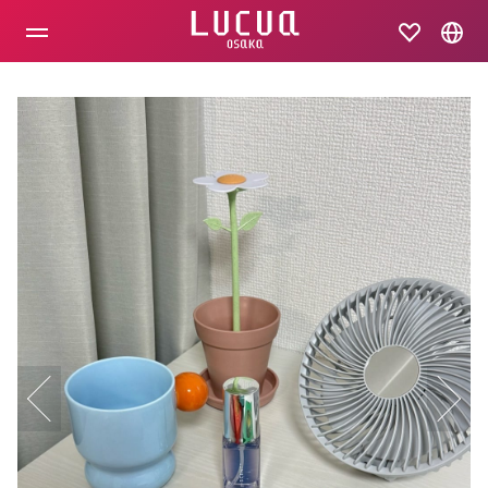
コ
ン
テ
ン
ツ
へ
ス
キ
ッ
プ