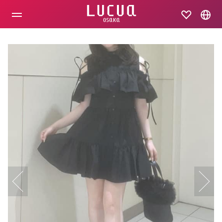
コ
ン
テ
ン
ツ
へ
ス
キ
ッ
プ