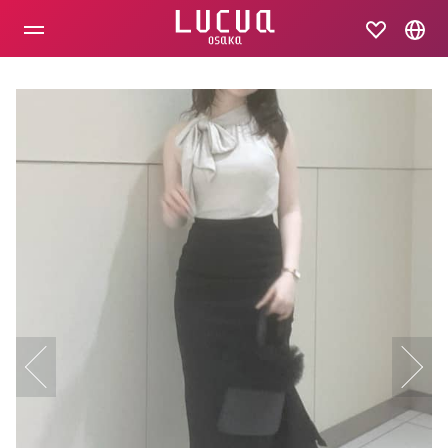
コ
ン
テ
ン
ツ
へ
ス
キ
ッ
プ