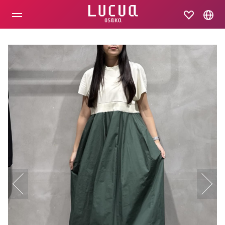
コ
ン
テ
ン
ツ
へ
ス
キ
ッ
プ