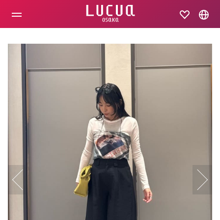
コ
ン
テ
ン
ツ
へ
ス
キ
ッ
プ