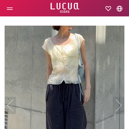
コ
ン
テ
ン
ツ
へ
ス
キ
ッ
プ