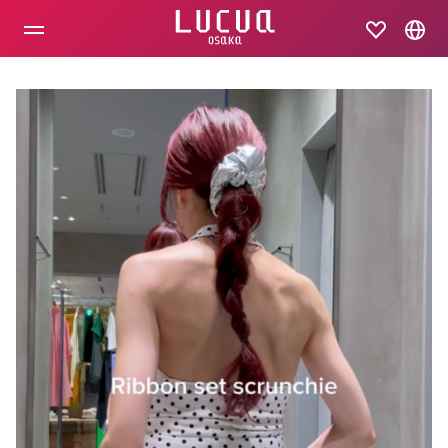
コ
ン
テ
ン
ツ
へ
ス
キ
ッ
プ