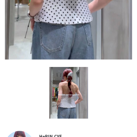
HeRIN.CYE