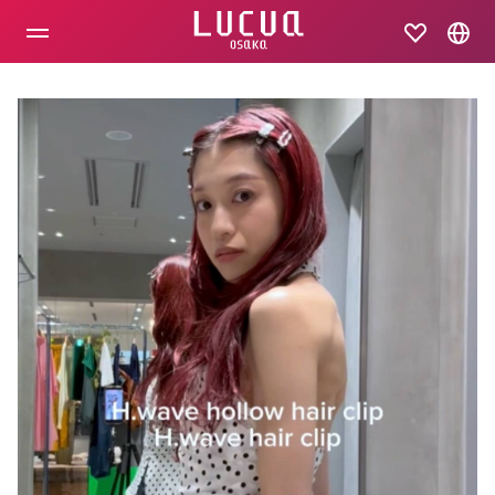
コ
ン
テ
ン
ツ
へ
ス
キ
ッ
プ