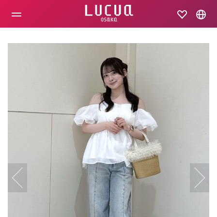
コ
ン
テ
ン
ツ
へ
ス
キ
ッ
プ