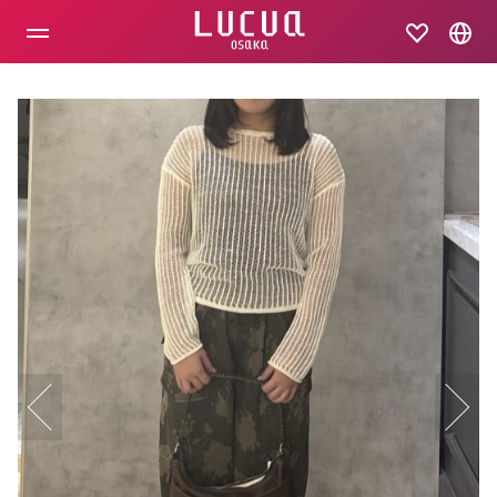
コ
ン
テ
ン
ツ
へ
ス
キ
ッ
プ