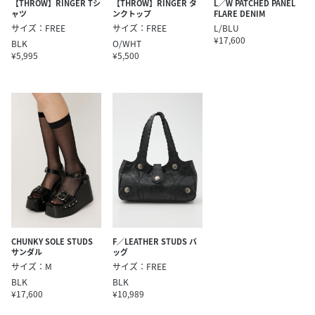
【THROW】RINGER Tシ
【THROW】RINGER タ
L／W PATCHED PANEL
ャツ
ンクトップ
FLARE DENIM
サイズ：FREE
サイズ：FREE
L/BLU
¥17,600
BLK
O/WHT
¥5,995
¥5,500
CHUNKY SOLE STUDS
F／LEATHER STUDS バ
サンダル
ッグ
サイズ：M
サイズ：FREE
BLK
BLK
¥17,600
¥10,989