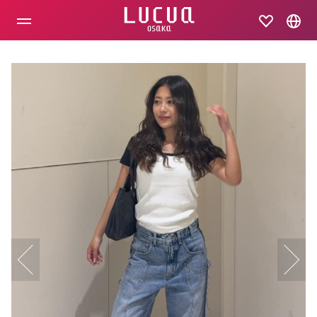
コ
ン
テ
ン
ツ
へ
ス
キ
ッ
プ