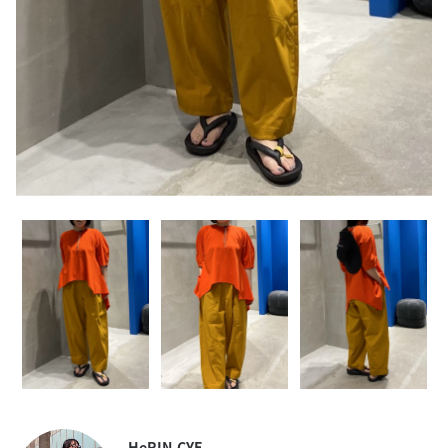
HeRIN.CYE