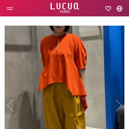
コ
ン
テ
ン
ツ
へ
ス
キ
ッ
プ