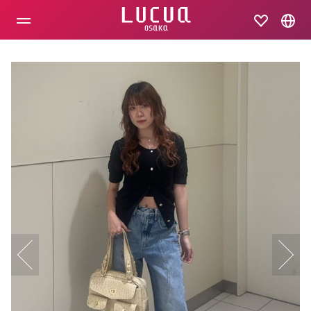
コ
ン
テ
ン
ツ
へ
ス
キ
ッ
プ