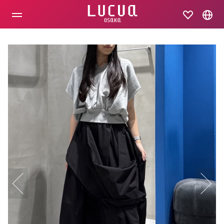
コ
ン
テ
ン
ツ
へ
ス
キ
ッ
プ