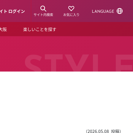
イト ログイン
LANGUAGE
サイト内検索
お気に入り
ア大阪
楽しいことを探す
トピックス
ーズカード
らから！
ショップニュース
STYL
ルクアスタイル
特集
デジタルブック
ル
（
2026.05.08
投稿）