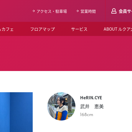
会員サ
アクセス・駐車場
営業時間
＆カフェ
フロアマップ
サービス
ABOUT ルク
LUCUAメンバ
会員登録はこち
ルクア大阪について
よくあるご質問
お知らせ
HeRIN.CYE
SNSアカウント一覧
武井 恵美
LUCUAブライダルクラブ
168cm
ルクア大阪イベントホー