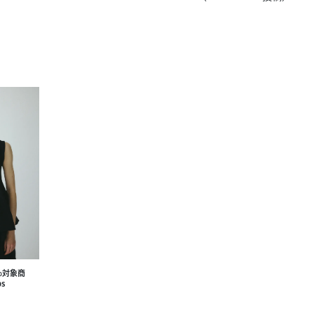
きたい方）
で働きたい
％対象商
ps