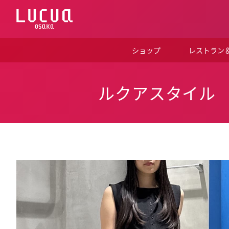
コ
ン
テ
ン
ツ
ショップ
レストラン
へ
ス
キ
ッ
ルクアスタイル
プ