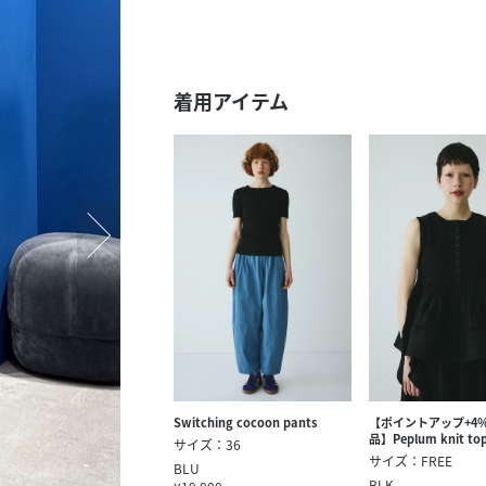
スタッフ募集（長期で働
スタッフ募集（スポット
方）
着用アイテム
Switching cocoon pants
【ポイントアップ+4
品】Peplum knit to
サイズ：36
サイズ：FREE
BLU
BLK