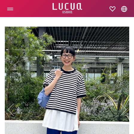
コ
ン
テ
ン
ツ
へ
ス
キ
ッ
プ