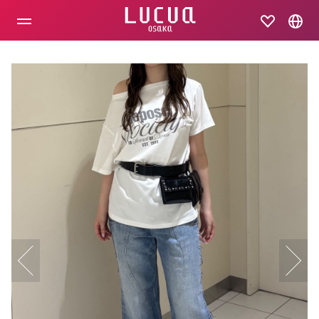
コ
ン
テ
ン
ツ
へ
ス
キ
ッ
プ