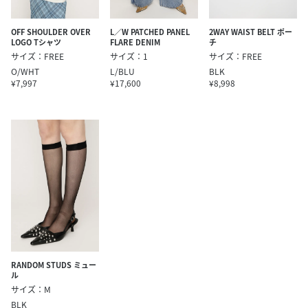
OFF SHOULDER OVER
L／W PATCHED PANEL
2WAY WAIST BELT ポー
LOGO Tシャツ
FLARE DENIM
チ
サイズ：FREE
サイズ：1
サイズ：FREE
O/WHT
L/BLU
BLK
¥7,997
¥17,600
¥8,998
RANDOM STUDS ミュー
ル
サイズ：M
BLK