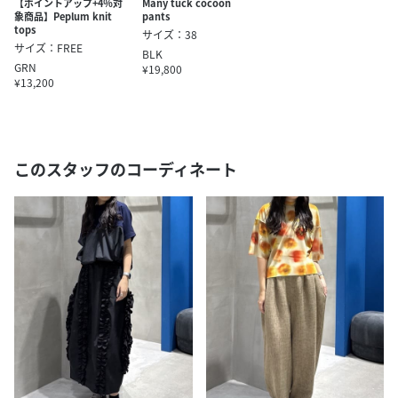
【ポイントアップ+4％対
Many tuck cocoon
象商品】Peplum knit
pants
tops
サイズ：38
サイズ：FREE
BLK
GRN
¥19,800
¥13,200
このスタッフのコーディネート