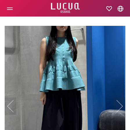
コ
ン
テ
ン
ツ
へ
ス
キ
ッ
プ