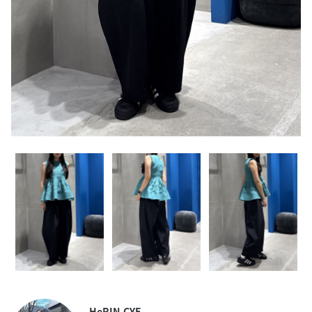
HeRIN.CYE