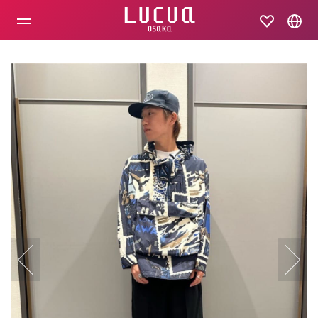
コ
ン
テ
ン
ツ
へ
ス
キ
ッ
プ