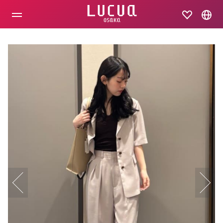
コ
ン
テ
ン
ツ
へ
ス
キ
ッ
プ