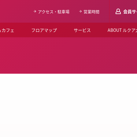
会員サ
アクセス・駐車場
営業時間
＆カフェ
フロアマップ
サービス
ABOUT ルク
LUCUAメンバ
会員登録はこち
ルクア大阪について
よくあるご質問
お知らせ
SNSアカウント一覧
LUCUAブライダルクラブ
ルクア大阪イベントホー