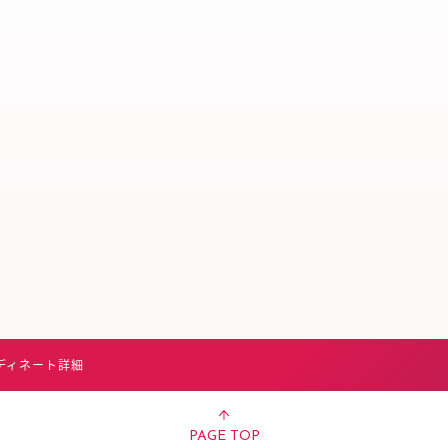
スタッフ募集（長期で働
スタッフ募集（スポット
方）
ディネート詳細
PAGE TOP