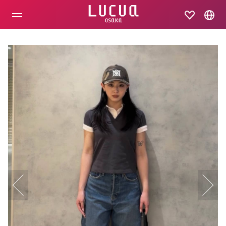
コ
ン
テ
ン
ツ
へ
ス
キ
ッ
プ