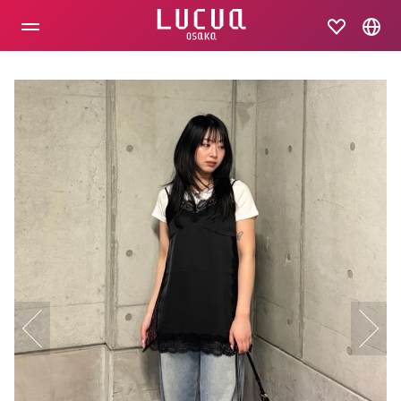
コ
ン
テ
ン
ツ
へ
ス
キ
ッ
プ