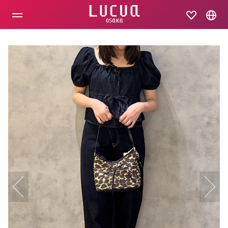
コ
ン
テ
ン
ツ
へ
ス
キ
ッ
プ