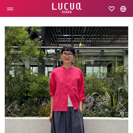
コ
ン
テ
ン
ツ
へ
ス
キ
ッ
プ