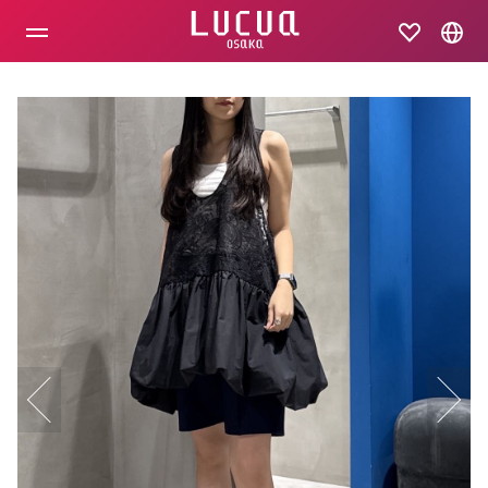
コ
ン
テ
ン
ツ
へ
ス
キ
ッ
プ