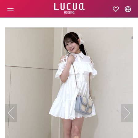
コ
ン
テ
ン
ツ
へ
ス
キ
ッ
プ