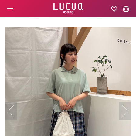
コ
ン
テ
ン
ツ
へ
ス
キ
ッ
プ