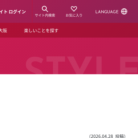
イト ログイン
LANGUAGE
サイト内検索
お気に入り
ア大阪
楽しいことを探す
トピックス
ーズカード
らから！
ショップニュース
STYL
ルクアスタイル
特集
デジタルブック
ル
（
2026.04.28
投稿）