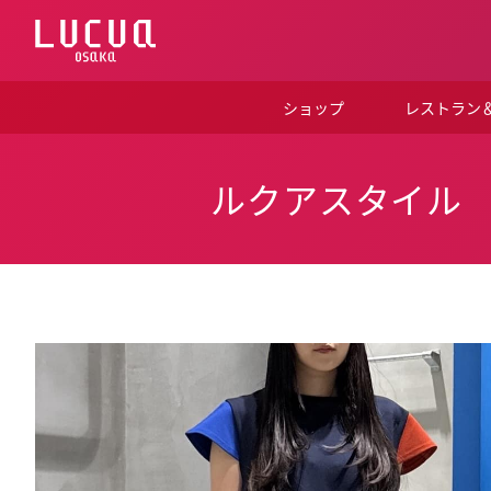
コ
ン
テ
ン
ツ
ショップ
レストラン
へ
ス
キ
ッ
ルクアスタイル
プ