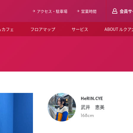
会員サ
アクセス・駐車場
営業時間
＆カフェ
フロアマップ
サービス
ABOUT ルク
LUCUAメンバ
会員登録はこち
ルクア大阪について
よくあるご質問
お知らせ
HeRIN.CYE
SNSアカウント一覧
武井 恵美
LUCUAブライダルクラブ
168cm
ルクア大阪イベントホー