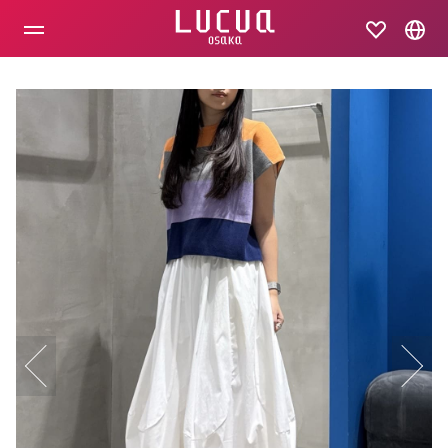
コ
ン
テ
ン
ツ
へ
ス
キ
ッ
プ