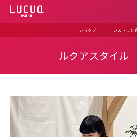
コ
ン
テ
ン
ツ
ショップ
レストラン
へ
ス
キ
ッ
ルクアスタイル
プ