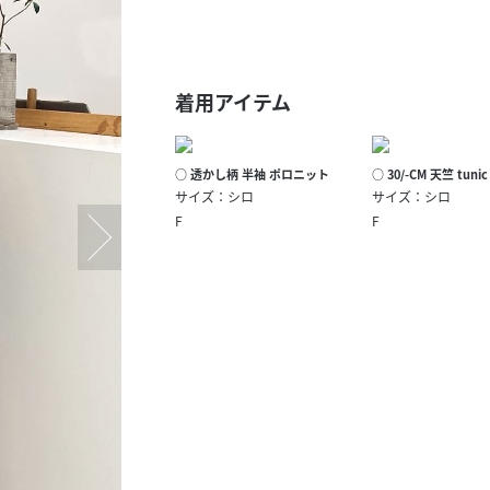
スタッフ募集（長期で働
スタッフ募集（スポット
方）
着用アイテム
○ 透かし柄 半袖 ポロニット
○ 30/-CM 天竺 tun
サイズ：シロ
サイズ：シロ
F
F