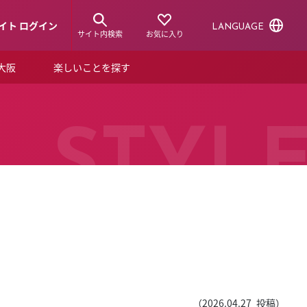
イト ログイン
LANGUAGE
サイト内検索
お気に入り
ア大阪
楽しいことを探す
トピックス
ーズカード
らから！
ショップニュース
STYL
ルクアスタイル
特集
デジタルブック
ル
（
2026.04.27
投稿）