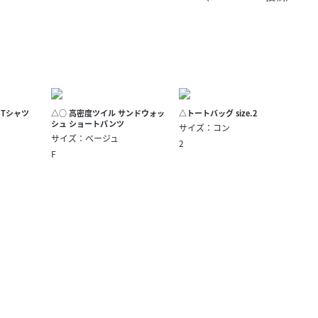
きたい方）
で働きたい
ic Tシャツ
△○ 高密度ツイル サンドウォッ
△トートバッグ size.2
シュ ショートパンツ
サイズ：コン
サイズ：ベージュ
2
F