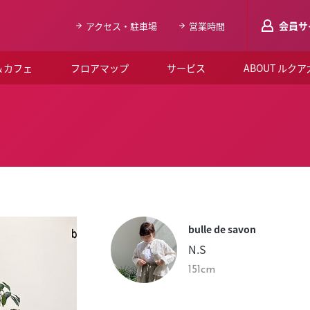
会員サ
アクセス・駐車場
営業時間
＆カフェ
フロアマップ
サービス
ABOUT ルク
LUCUAメンバ
会員登録はこち
ルクア大阪について
よくあるご質問
お知らせ
bulle de savon
SNSアカウント一覧
N.S
LUCUAブライダルクラブ
151cm
ルクア大阪イベントホー