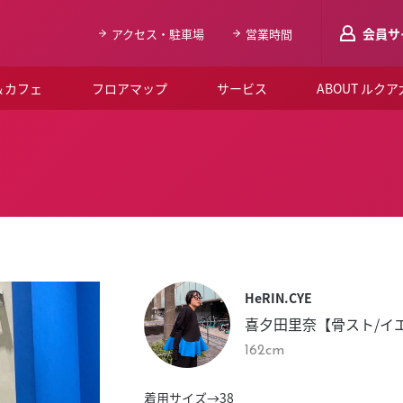
会員サ
アクセス・駐車場
営業時間
＆カフェ
フロアマップ
サービス
ABOUT ルク
LUCUAメンバ
会員登録はこち
ルクア大阪について
よくあるご質問
お知らせ
HeRIN.CYE
SNSアカウント一覧
喜夕田里奈【骨スト/イ
LUCUAブライダルクラブ
162cm
ルクア大阪イベントホー
着用サイズ→38