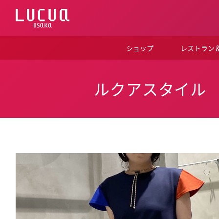
コ
ン
テ
ン
ツ
ショップ
レストラン
へ
ス
キ
ッ
ルクアスタイル
プ