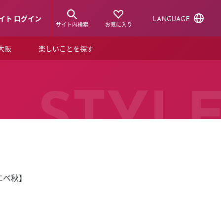
イト ログイン
LANGUAGE
サイト内検索
お気に入り
ア大阪
楽しいことを探す
トピックス
ーズカード
らから！
ショップニュース
STYL
ルクアスタイル
特集
デジタルブック
エベ秋】
ル