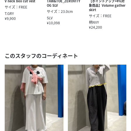
V neck box cut vest
TAW&TOE_ZEROVITY
【ポイントアップ+4％対
OG SLV
象商品】Volume gather
サイズ：FREE
skirt
サイズ：23.0cm
T.GRY
サイズ：FREE
SLV
¥9,900
柄NVY
¥10,098
¥24,200
このスタッフのコーディネート