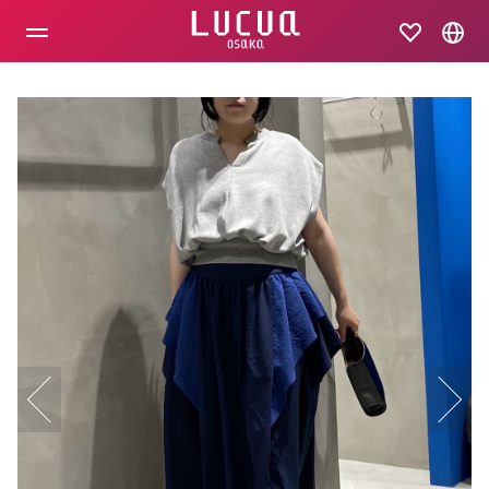
コ
ン
テ
ン
ツ
へ
ス
キ
ッ
プ