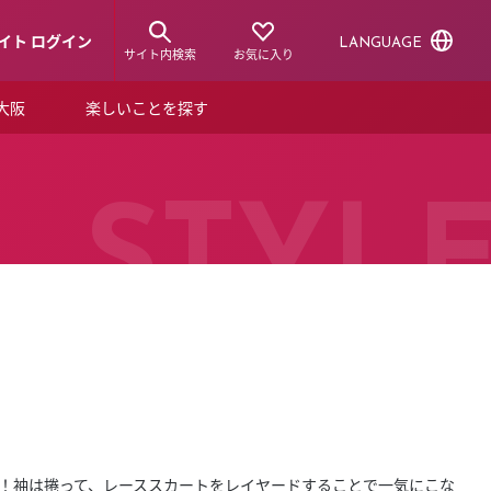
イト ログイン
LANGUAGE
サイト内検索
お気に入り
ア大阪
楽しいことを探す
トピックス
ーズカード
らから！
ショップニュース
STYL
ルクアスタイル
特集
デジタルブック
ル
た！袖は捲って、レーススカートをレイヤードすることで一気にこな