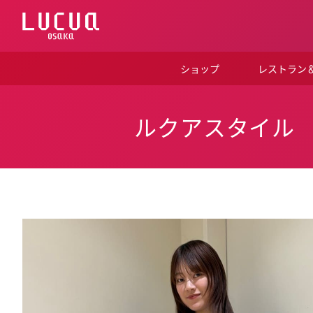
コ
ン
テ
ン
ツ
ショップ
レストラン
へ
ス
キ
ッ
ルクアスタイル
プ