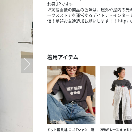
スタッフ募集（長期で働
れ感UPです✨
※掲載画像の商品の色味は、屋外や屋内の光
スタッフ募集（スポット
ークスストアを運営するデイトナ・インターナ
方）
信！是非お友達追加お願いします！！ https://line.
着用アイテム
ドット柄 刺繍 ロゴ Tシャツ 限
2WAY レース キャミ