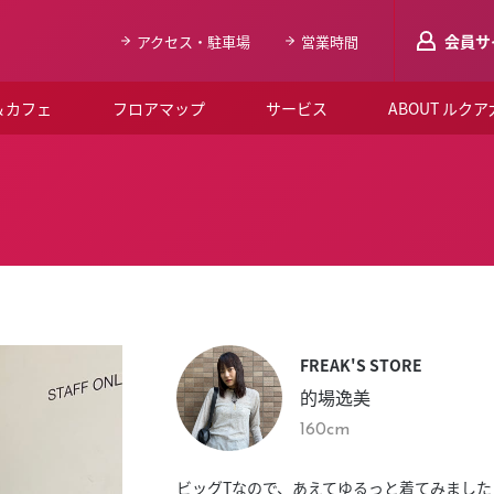
会員サ
アクセス・駐車場
営業時間
＆カフェ
フロアマップ
サービス
ABOUT ルク
LUCUAメンバ
会員登録はこち
ルクア大阪について
よくあるご質問
お知らせ
FREAK'S STORE
SNSアカウント一覧
的場逸美
LUCUAブライダルクラブ
160cm
ルクア大阪イベントホー
ビッグTなので、あえてゆるっと着てみまし