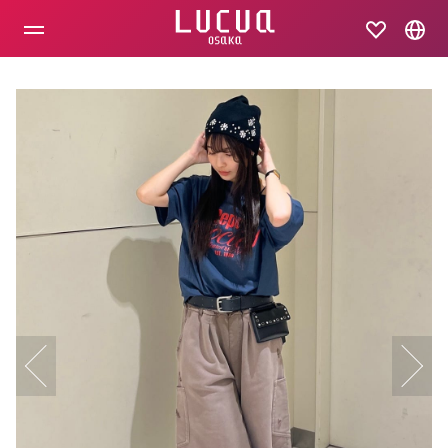
コ
ン
テ
ン
ツ
へ
ス
キ
ッ
プ