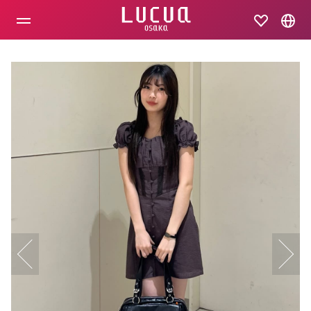
コ
ン
テ
ン
ツ
へ
ス
キ
ッ
プ