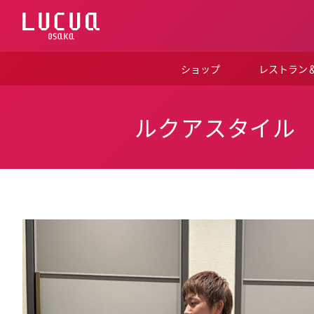
コ
ン
テ
ン
ツ
ショップ
レストラン
へ
ス
キ
ッ
ルクアスタイル
プ