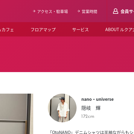
会員サ
アクセス・駐車場
営業時間
＆カフェ
フロアマップ
サービス
ABOUT ルク
LUCUAメンバ
会員登録はこち
ルクア大阪について
よくあるご質問
お知らせ
nano・universe
SNSアカウント一覧
隠岐 輝
LUCUAブライダルクラブ
172cm
ルクア大阪イベントホー
「OtoNANO」デニムシャツは半袖ながら