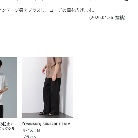
きたい方）
ィンテージ感をプラスし、コーデの幅を広げます。
で働きたい
（
2026.04.26
投稿）
汗染み防止 ミ
｢OtoNANO｣ SUNFADE DENIM
 ビッグシル
サイズ：M
ブラック