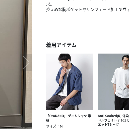
スタッフ募集（長期で働
求。
控えめな胸ポケットやサンフェード加工でヴ
スタッフ募集（スポット
方）
着用アイテム
「OtoNANO」 デニムシャツ 半
Anti Soaked(R) 
袖
ドルウェイト 7.1oz
エットTシャツ
サイズ：M