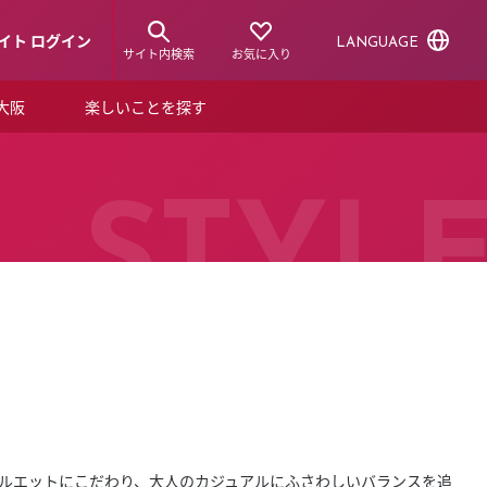
イト ログイン
LANGUAGE
サイト内検索
お気に入り
ア大阪
楽しいことを探す
トピックス
ーズカード
らから！
ショップニュース
STYL
ルクアスタイル
特集
デジタルブック
ル
もシルエットにこだわり、大人のカジュアルにふさわしいバランスを追