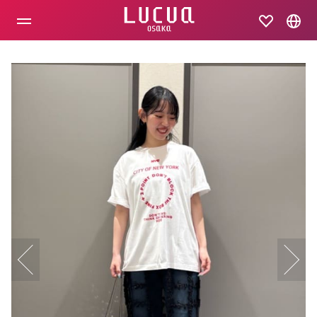
コ
ン
テ
ン
ツ
へ
ス
キ
ッ
プ