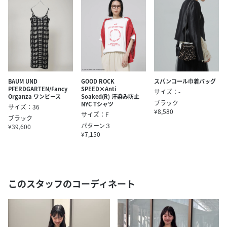
BAUM UND
GOOD ROCK
スパンコール巾着バッグ
PFERDGARTEN/Fancy
SPEED×Anti
サイズ：-
Organza ワンピース
Soaked(R) 汗染み防止
ブラック
NYC Tシャツ
サイズ：36
¥8,580
サイズ：F
ブラック
パターン３
¥39,600
¥7,150
このスタッフのコーディネート