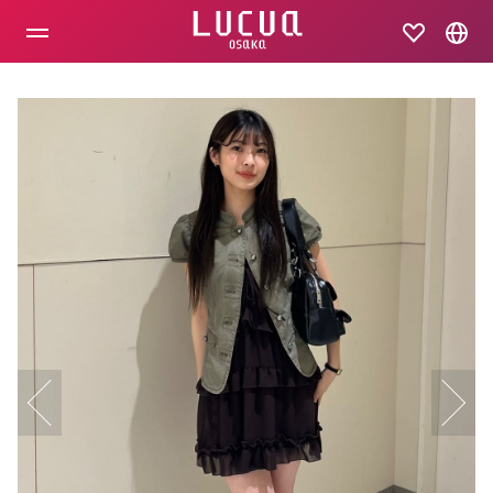
コ
ン
テ
ン
ツ
へ
ス
キ
ッ
プ