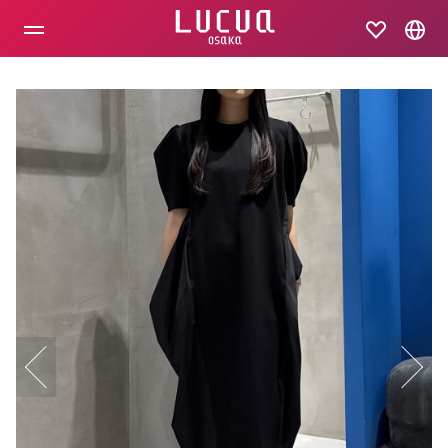
コ
ン
テ
ン
ツ
へ
ス
キ
ッ
プ