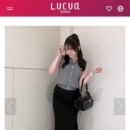
コ
ン
テ
ン
ツ
へ
ス
キ
ッ
プ