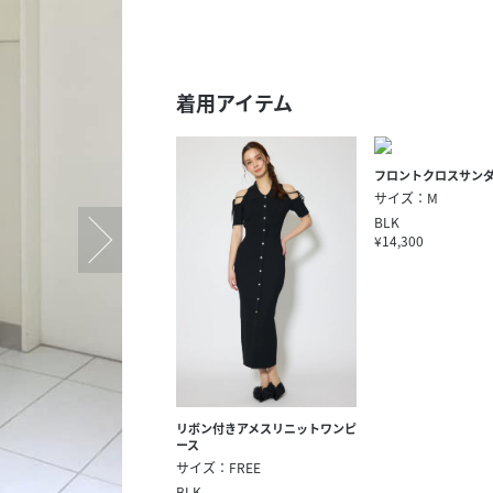
スタッフ募集（長期で働
スタッフ募集（スポット
方）
着用アイテム
フロントクロスサン
サイズ：M
BLK
¥14,300
リボン付きアメスリニットワンピ
ース
サイズ：FREE
BLK