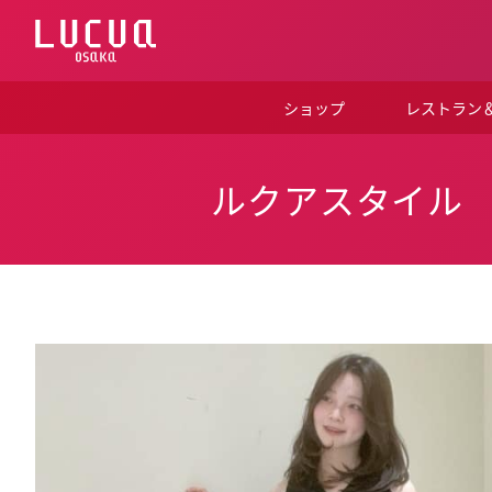
コ
ン
テ
ン
ツ
ショップ
レストラン
へ
ス
キ
ッ
ルクアスタイル
プ