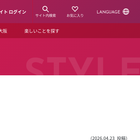
イト ログイン
LANGUAGE
サイト内検索
お気に入り
ア大阪
楽しいことを探す
トピックス
ーズカード
らから！
ショップニュース
STYL
ルクアスタイル
特集
デジタルブック
ル
（
2026.04.23
投稿）