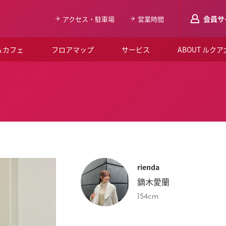
会員サ
アクセス・駐車場
営業時間
＆カフェ
フロアマップ
サービス
ABOUT ルク
LUCUAメンバ
会員登録はこち
ルクア大阪について
よくあるご質問
お知らせ
rienda
SNSアカウント一覧
鏑木愛蘭
LUCUAブライダルクラブ
154cm
ルクア大阪イベントホー