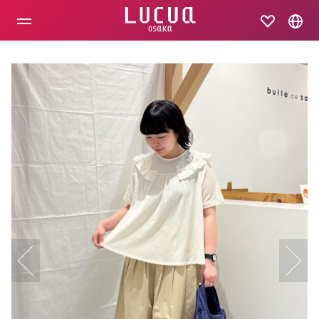
コ
ン
テ
ン
ツ
へ
ス
キ
ッ
プ