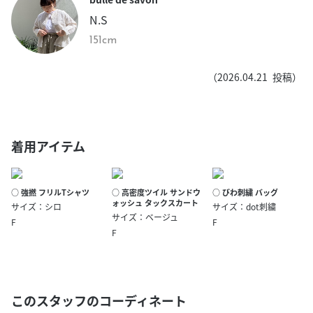
N.S
151cm
（
2026.04.21
投稿）
着用アイテム
○ 強撚 フリルTシャツ
○ 高密度ツイル サンドウ
○ びわ刺繍 バッグ
ォッシュ タックスカート
サイズ：シロ
サイズ：dot刺繍
サイズ：ベージュ
F
F
F
このスタッフのコーディネート