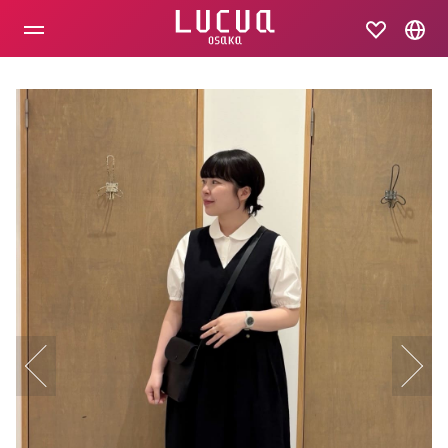
コ
ン
テ
ン
ツ
へ
ス
キ
ッ
プ