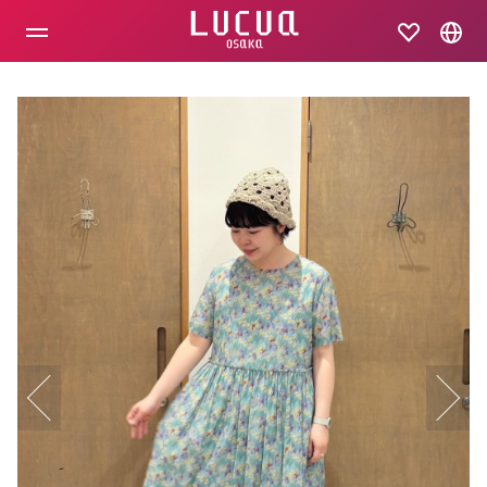
コ
ン
テ
ン
ツ
へ
ス
キ
ッ
プ