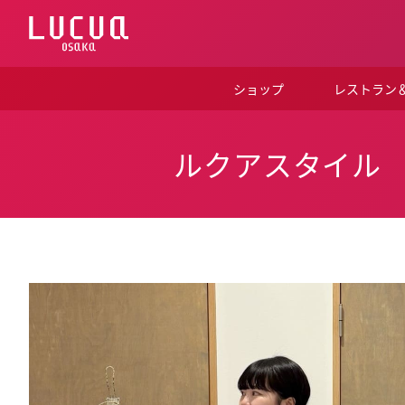
コ
ン
テ
ン
ツ
ショップ
レストラン
へ
ス
キ
ッ
ルクアスタイル
プ