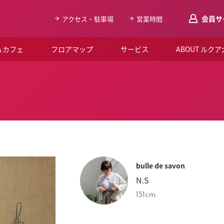
会員サ
アクセス・駐車場
営業時間
＆カフェ
フロアマップ
サービス
ABOUT ルク
LUCUAメンバ
会員登録はこち
ルクア大阪について
よくあるご質問
お知らせ
bulle de savon
SNSアカウント一覧
N.S
LUCUAブライダルクラブ
151cm
ルクア大阪イベントホー