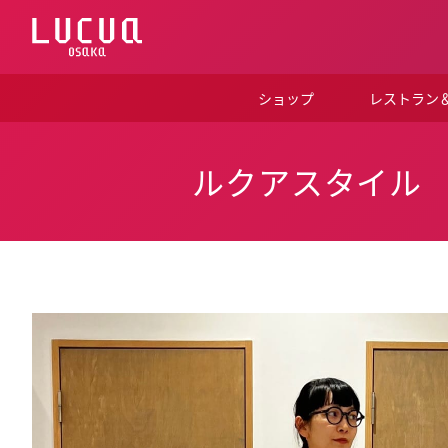
コ
ン
テ
ン
ツ
ショップ
レストラン
へ
ス
キ
ッ
ルクアスタイル
プ