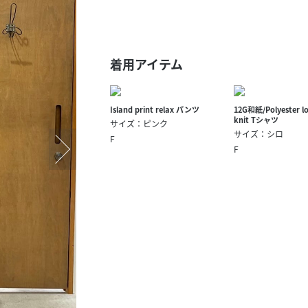
スタッフ募集（長期で働
スタッフ募集（スポット
方）
着用アイテム
Island print relax パンツ
12G和紙/Polyester lo
knit Tシャツ
サイズ：ピンク
サイズ：シロ
F
F