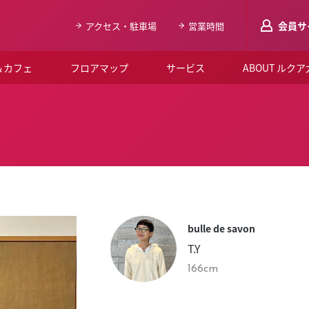
会員サ
アクセス・駐車場
営業時間
＆カフェ
フロアマップ
サービス
ABOUT ルク
LUCUAメンバ
会員登録はこち
ルクア大阪について
よくあるご質問
お知らせ
bulle de savon
SNSアカウント一覧
T.Y
LUCUAブライダルクラブ
166cm
ルクア大阪イベントホー